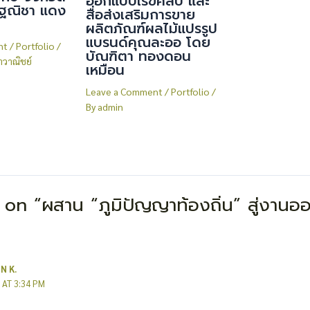
ออกแบบเรขศิลป์ และ
ฐณิชา แดง
สื่อส่งเสริมการขาย
ผลิตภัณฑ์ผลไม้แปรรูป
แบรนด์คุณละออ โดย
nt
/
Portfolio
/
บัณฑิตา ทองดอน
ราวาณิชย์
เหมือน
Leave a Comment
/
Portfolio
/
By
admin
on “ผสาน “ภูมิปัญญาท้องถิ่น” สู่งาน
N K.
 AT 3:34 PM