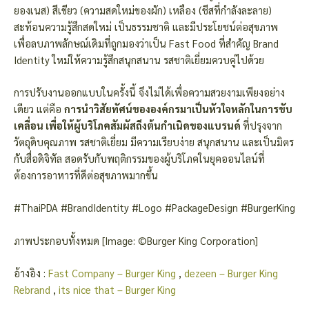
ยองเนส) สีเขียว (ความสดใหม่ของผัก) เหลือง (ชีสที่กำลังละลาย)
สะท้อนความรู้สึกสดใหม่ เป็นธรรมชาติ และมีประโยชน์ต่อสุขภาพ
เพื่อลบภาพลักษณ์เดิมที่ถูกมองว่าเป็น Fast Food ที่สำคัญ Brand
Identity ใหม่ให้ความรู้สึกสนุกสนาน รสชาติเยี่ยมควบคู่ไปด้วย
การปรับงานออกแบบในครั้งนี้ จึงไม่ได้เพื่อความสวยงามเพียงอย่าง
เดียว แต่คือ
การนำวิสัยทัศน์ขององค์กรมาเป็นหัวใจหลักในการขับ
เคลื่อน เพื่อให้ผู้บริโภคสัมผัสถึงต้นกำเนิดของแบรนด์
ที่ปรุงจาก
วัตถุดิบคุณภาพ รสชาติเยี่ยม มีความเรียบง่าย สนุกสนาน และเป็นมิตร
กับสื่อดิจิทัล สอดรับกับพฤติกรรมของผู้บริโภคในยุคออนไลน์ที่
ต้องการอาหารที่ดีต่อสุขภาพมากขึ้น
#ThaiPDA #BrandIdentity #Logo #PackageDesign #BurgerKing
ภาพประกอบทั้งหมด [Image: ©Burger King Corporation]
อ้างอิง :
Fast Company – Burger King
,
dezeen – Burger King
Rebrand
,
its nice that – Burger King