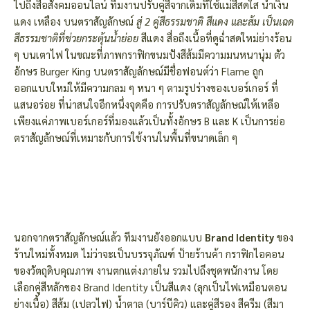
ไปถึงสื่อสังคมออนไลน์ ทีมงานปรับคู่สีจากเดิมที่ใช้แม่สีสดใส น้ำเงิน
แดง เหลือง บนตราสัญลักษณ์
สู่ 2 คู่สีธรรมชาติ สีแดง และส้ม เป็นเฉด
สีธรรมชาติที่ช่วยกระตุ้นน้ำย่อย
สีแดง สื่อถึงเนื้อที่ดูฉ่ำสดใหม่ย่างร้อน
ๆ บนเตาไฟ ในขณะที่ภาพกราฟิกขนมปังสีส้มมีความมนหนานุ่ม ตัว
อักษร Burger King บนตราสัญลักษณ์มีชื่อฟอนต์ว่า Flame ถูก
ออกแบบใหม่ให้มีความกลม ๆ หนา ๆ ตามรูปร่างของเบอร์เกอร์ ที่
แสนอร่อย ที่น่าสนใจอีกหนึ่งจุดคือ การปรับตราสัญลักษณ์ให้เหลือ
เพียงแค่ภาพเบอร์เกอร์ที่มองแล้วเป็นทั้งอักษร B และ K เป็นการย่อ
ตราสัญลักษณ์ที่เหมาะกับการใช้งานในพื้นที่ขนาดเล็ก ๆ
นอกจากตราสัญลักษณ์แล้ว ทีมงานยังออกแบบ
Brand Identity
ของ
ร้านใหม่ทั้งหมด ไม่ว่าจะเป็นบรรจุภัณฑ์ ป้ายร้านค้า กราฟิกไอคอน
ของวัตถุดิบคุณภาพ งานตกแต่งภายใน รวมไปถึงชุดพนักงาน โดย
เลือกคู่สีหลักของ Brand Identity เป็นสีแดง (ลุกเป็นไฟเหมือนตอน
ย่างเนื้อ) สีส้ม (เปลวไฟ) น้ำตาล (บาร์บีคิว) และคู่สีรอง สีครีม (สีมา