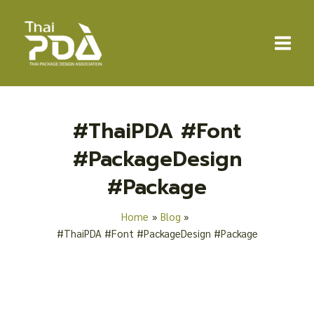
Skip
Main
to
Menu
content
#ThaiPDA #Font
#PackageDesign
#Package
Home
Blog
#ThaiPDA #Font #PackageDesign #Package
13