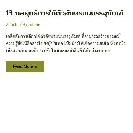
กลยุทธ์
การ
ใช้
13 กลยุทธ์การใช้ตัวอักษรบนบรรจุภัณฑ์
ตัว
อักษร
บน
Article
/ By
admin
บรรจุ
ภัณฑ์
เคล็ดลับการเลือกใช้ตัวอักษรบนบรรจุภัณฑ์ ที่สามารถสร้างอารมณ์
ความรู้สึกให้สื่อสารไปยังผู้บริโภค โน้มน้าวให้เกิดความสนใจ พึงพอใจ
เมื่อแรกเห็น จนถึงประทับใจ และจดจำสินค้าได้อย่างง่ายดาย
Read More »